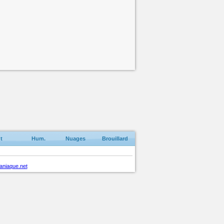
t
Hum.
Nuages
Brouillard
aniaque.net