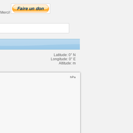
. Merci!
Latitude: 0° N
Longitude: 0° E
Altitude: m
hPa