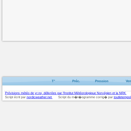
T°
Préc.
Pression
Ven
Prévisions météo de yr.no, délivrées par l’Institut Météorologique Norvégien et la NRK
Script écrit par
nordicweather.net
Script du m�t�ogramme corrig� par
toutletempsl